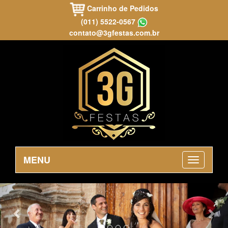
Carrinho de Pedidos
(011) 5522-0567
contato@3gfestas.com.br
MENU
Previous
Nex