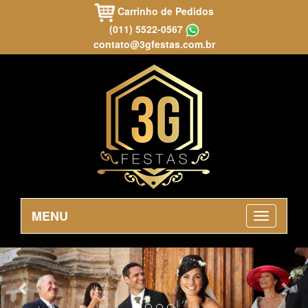
Carrinho de Pedidos
(011) 5522-0567
contato@3gfestas.com.br
MENU
Previous
Nex