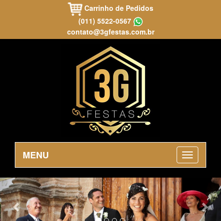
Carrinho de Pedidos
(011) 5522-0567
contato@3gfestas.com.br
MENU
Previous
Nex