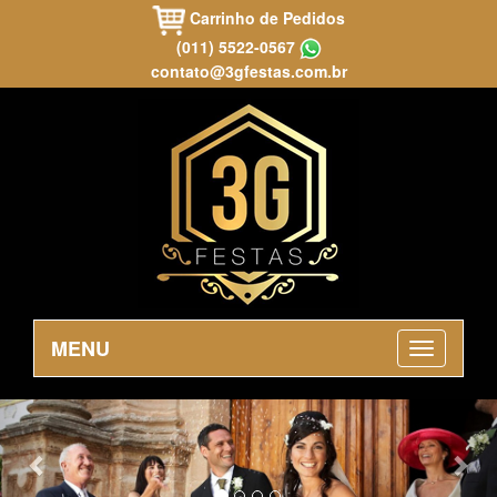
Carrinho de Pedidos
(011) 5522-0567
contato@3gfestas.com.br
MENU
Previous
Nex